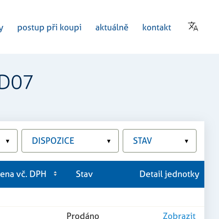
y
postup při koupi
aktuálně
kontakt
BD07
DISPOZICE
STAV
▾
▾
▾
ena vč. DPH
Stav
Detail jednotky
Prodáno
Zobrazit