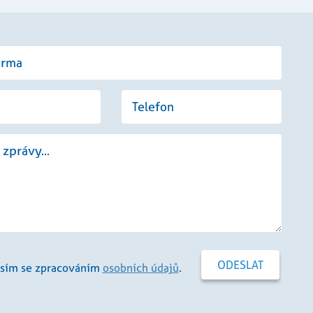
ízení, která mají
a zlepšila
.com k
e návštěvníků. Je
val správně.
ckými nástroji
stroji
l Analytics - což je
užby Google. Tento
vádí informace o
telů přiřazením
li reklamu, kterou
ta. Je součástí
bu.
sím se zpracováním
osobních údajů
.
očtu údajů o
ehledy webů.
ako je nabízení cen
ání stavu relace.