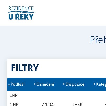
Pře
FILTRY
Podlaží
Označení
Dispozice
Kate
1NP
1.NP
7.1.04
2+KK