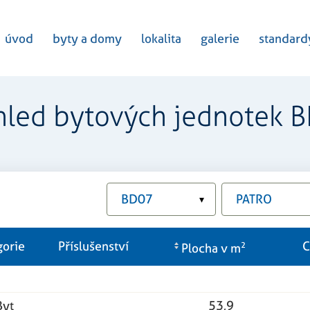
úvod
byty a domy
lokalita
galerie
standard
hled bytových jednotek 
BD07
PATRO
▾
gorie
Příslušenství
C
Plocha v m
2
Byt
53,9