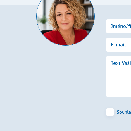
zbytně nutných souborů cookie správně používat.
Poskytovatel
/
Vyprší
Popis
Doména
.rezidenceureky.cz
4
Tento cookie se používá k jedinečné identifikaci zař
týdny
přístup k webové stránce, aby sledovala používání 
2 dny
uživatelskou zkušenost.
nt
5
Tento soubor cookie používá služba Cookie-Script
CookieScript
měsíců
zapamatování předvoleb souhlasu se soubory cooki
.rezidenceureky.cz
3
nutné, aby banner cookie Cookie-Script.com fungo
týdny
Zásadách ochrany osobních údajů společnosti Google
Poskytovatel
/
Vyprší
Popis
tovatel
Doména
/
Vyprší
Popis
éna
.rezidenceureky.cz
1 rok
Tato cookie složí k zapamatování si souhlasu s analyti
denceureky.cz
1 rok
Tato cookie složí k zapamatování si souhlasu s reklamními ná
1 rok
Tento název souboru cookie je spojen s Google Universa
Google LLC
1
významná aktualizace běžněji používané analytické sl
.rezidenceureky.cz
2
Tento soubor cookie nastavuje společnost Doubleclick a pro
le LLC
měsíc
soubor cookie se používá k rozlišení jedinečných uživa
měsíce
tom, jak koncový uživatel používá webové stránky a jakouko
denceureky.cz
náhodně vygenerovaného čísla jako identifikátoru klien
4
koncový uživatel mohl vidět před návštěvou uvedeného we
Souhla
každého požadavku na stránku na webu a slouží k výp
týdny
návštěvnících, relacích a kampaních pro analytické př
2
Používá Facebook k poskytování řady reklamních produktů, j
 Platform
.rezidenceureky.cz
1 rok
Tento soubor cookie používá Google Analytics k zachov
měsíce
v reálném čase od inzerentů třetích stran
1
4
denceureky.cz