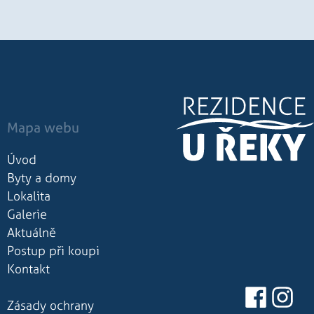
vádí informace o
li reklamu, kterou
bu.
ezen jako soubor
tavu relace.
Mapa webu
Úvod
Byty a domy
Lokalita
Galerie
Aktuálně
Postup při koupi
Kontakt
Zásady ochrany