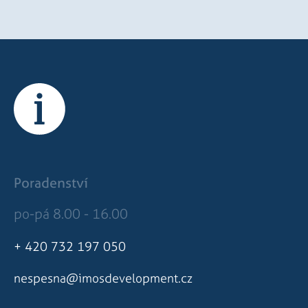
měsíc
týdny
1 rok
Tento soubor cookie nastavuje společnost Doubleclick a pro
le LLC
tom, jak koncový uživatel používá webové stránky a jakouko
leclick.net
koncový uživatel mohl vidět před návštěvou uvedeného we
am.cz
4
Toto je velmi běžný název souboru cookie, ale pokud je nal
týdny
cookie relace, bude pravděpodobně použit jako pro správu s
2 dny
Poradenství
po-pá 8.00 - 16.00
+ 420 732 197 050
nespesna@imosdevelopment.cz