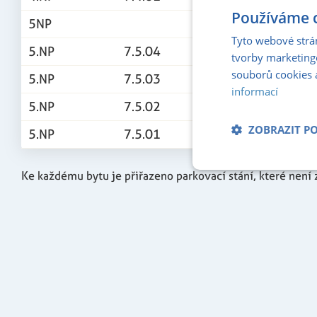
Používáme c
5NP
Tyto webové strá
5.NP
7.5.04
1+KK
tvorby marketing
souborů cookies 
5.NP
7.5.03
2+KK
informací
5.NP
7.5.02
3+KK
ZOBRAZIT P
5.NP
7.5.01
2+KK
Nezbytně nu
Ke každému bytu je přiřazeno parkovací stání, které není 
soubory
Nezbytně nutné soubo