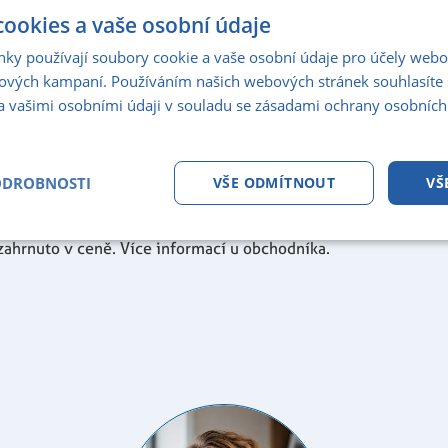
ookies a vaše osobní údaje
nky používají soubory cookie a vaše osobní údaje pro účely webo
Byt
32,8
3
ových kampaní. Používáním našich webových stránek souhlasíte 
a vašimi osobními údaji v souladu se zásadami ochrany osobních
Byt
46,7
Byt
68,2
ODROBNOSTI
VŠE ODMÍTNOUT
VŠ
Byt
56,4
5
tné
Analytika
Marketing
Fun
zahrnuto v ceně. Více informací u obchodníka.
Nezbytně nutné soubory
Analytika
Marketing
Funkční soubory
ry cookie umožňují základní funkce webových stránek, jako je přihlášení uživatele a