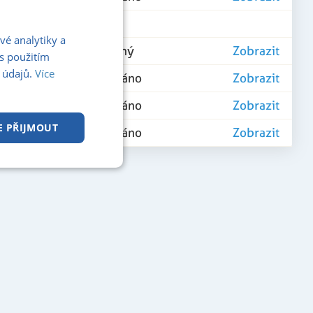
vé analytiky a
 895 000 Kč
Volný
Zobrazit
s použitím
 údajů.
Více
Prodáno
Zobrazit
Prodáno
Zobrazit
E PŘIJMOUT
 490 000 Kč
Prodáno
Zobrazit
kční soubory
 správa účtu. Webové