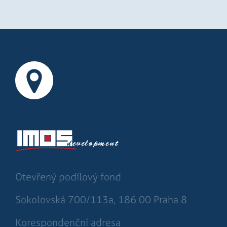
IDE
Goog
.doub
sid
.sezn
Otevřený podílový fond
Sokolovská 700/113a, 186 00 Praha 8
Korespondenční adresa