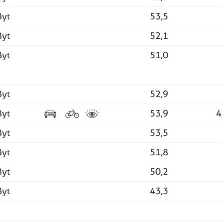
Byt
53,5
Byt
52,1
Byt
51,0
Byt
52,9
Byt
53,9
4
Byt
53,5
Byt
51,8
Byt
50,2
Byt
43,3