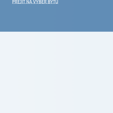
PŘEJÍT NA VÝBĚR BYTU