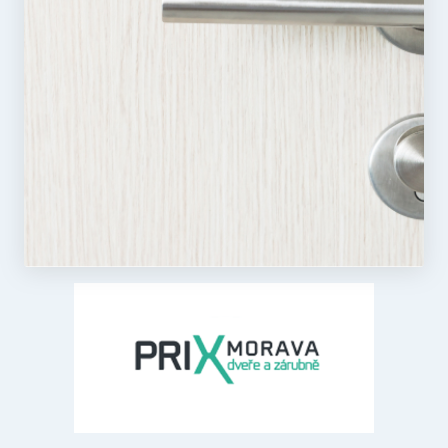
Nezbytně nutné soubory
Analytika
Marketing
Funkční soubory
Nezbytně nutné soubory cookie umožňují základní
funkce webových stránek, jako je přihlášení
uživatele a správa účtu. Webové stránky nelze bez
nezbytně nutných souborů cookie správně používat.
Poskytovatel
/
Název
Vyprší
Popis
Doména
CookieScriptConsent
5
Tento soubo
CookieScript
měsíců
cookie
.rezidenceureky.cz
3
používá
týdny
služba
Cookie-
Script.com k
zapamatová
předvoleb
souhlasu se
soubory
cookie