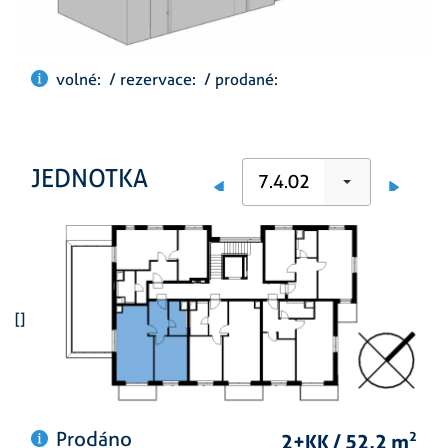
volné: / rezervace: / prodané:
JEDNOTKA
7.4.02
[]
Prodáno
2+KK / 52,2 m
2