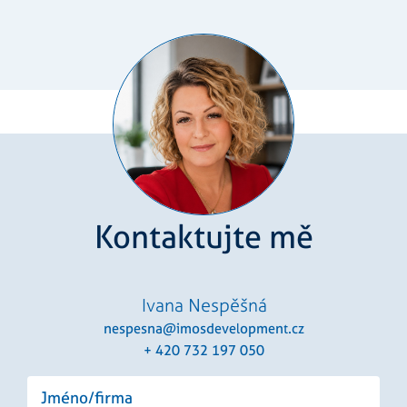
návštěvníků
Je nutné, ab
banner
cookie
Cookie-
Script.com
fungoval
správně.
Zásadách
udid
.rezidenceureky.cz
4
Tento cooki
ochrany osobních údajů společnosti Google
týdny
se používá k
2 dny
jedinečné
identifikaci
zařízení, kte
mají přístup
webové
stránce, aby
Kontaktujte mě
sledovala
používání a
zlepšila
uživatelskou
zkušenost.
Ivana Nespěšná
nespesna@imosdevelopment.cz
+ 420 732 197 050
Poskytovatel
/
Název
Vyprší
Popis
Doména