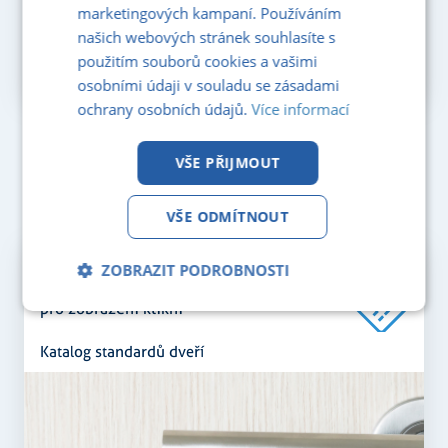
marketingových kampaní. Používáním
našich webových stránek souhlasíte s
použitím souborů cookies a vašimi
osobními údaji v souladu se zásadami
ochrany osobních údajů.
Více informací
VŠE PŘIJMOUT
VŠE ODMÍTNOUT
PDF KATALOG
ZOBRAZIT PODROBNOSTI
pro zobrazeni klikni
Nezbytně
Analytika
Marketing
nutné
soubory
Katalog standardů dveří
Funkční soubory