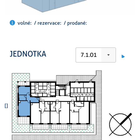
volné: / rezervace: / prodané:
JEDNOTKA
7.1.01
[]