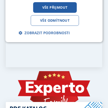
VŠE PŘIJMOUT
VŠE ODMÍTNOUT
ZOBRAZIT PODROBNOSTI
Nezbytně
Analytika
Marketing
nutné
soubory
Funkční soubory
Nezbytně nutné soubory
Analytika