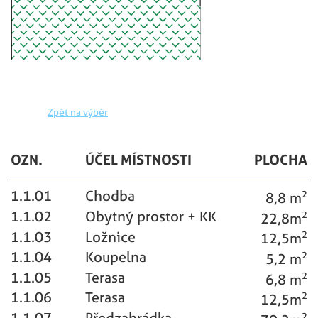
Zpět na výběr
OZN.
ÚČEL MÍSTNOSTI
PLOCHA
1.1.01
Chodba
8,8 m
2
1.1.02
Obytný prostor + KK
22,8m
2
1.1.03
Ložnice
12,5m
2
1.1.04
Koupelna
5,2 m
2
1.1.05
Terasa
6,8 m
2
1.1.06
Terasa
12,5m
2
1.1.07
Předzahrádka
2