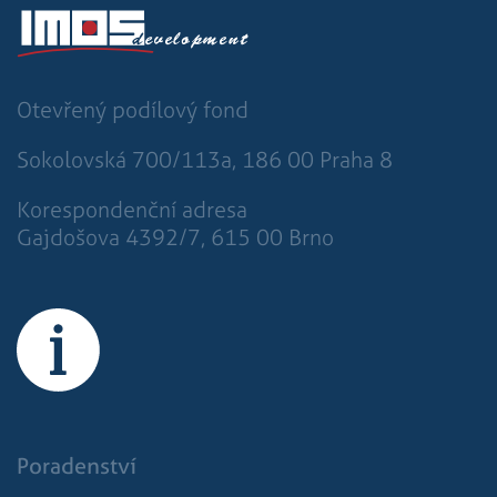
Otevřený podílový fond
Sokolovská 700/113a, 186 00 Praha 8
Korespondenční adresa
Gajdošova 4392/7, 615 00 Brno
Poradenství