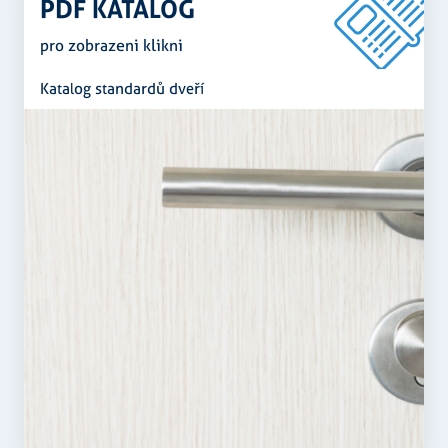
PDF KATALOG
pro zobrazeni klikni
Funkční soubory
Katalog standardů dveří
Nezbytně nutné soubory
Analytika
Marketing
Funkční soubory
Nezbytně nutné soubory cookie umožňují základní
funkce webových stránek, jako je přihlášení
uživatele a správa účtu. Webové stránky nelze bez
nezbytně nutných souborů cookie správně používat.
Poskytovatel
/
Název
Vyprší
Popis
Doména
CookieScriptConsent
5
Tento soubo
CookieScript
měsíců
cookie
.rezidenceureky.cz
3
používá
týdny
služba