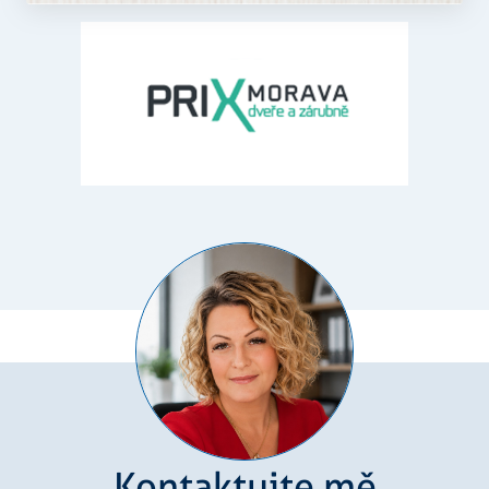
Cookie-
Script.com k
zapamatová
předvoleb
souhlasu se
soubory
cookie
návštěvníků
Je nutné, ab
banner
cookie
Cookie-
Script.com
fungoval
správně.
Zásadách
udid
.rezidenceureky.cz
4
Tento cooki
ochrany osobních údajů společnosti Google
týdny
se používá k
2 dny
jedinečné
identifikaci
zařízení, kte
mají přístup
webové
stránce, aby
sledovala
používání a
zlepšila
uživatelskou
zkušenost.
Kontaktujte mě