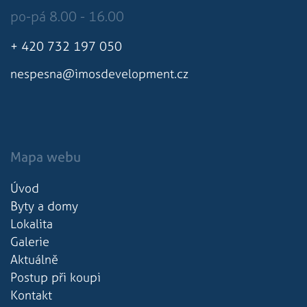
týdny
běžný název
2 dny
souboru cookie,
po-pá 8.00 - 16.00
ale pokud je
nalezen jako
soubor cookie
+ 420 732 197 050
relace, bude
pravděpodobně
použit jako pro
nespesna@imosdevelopment.cz
správu stavu
relace.
Mapa webu
Úvod
Byty a domy
Lokalita
Galerie
Aktuálně
Postup při koupi
Kontakt