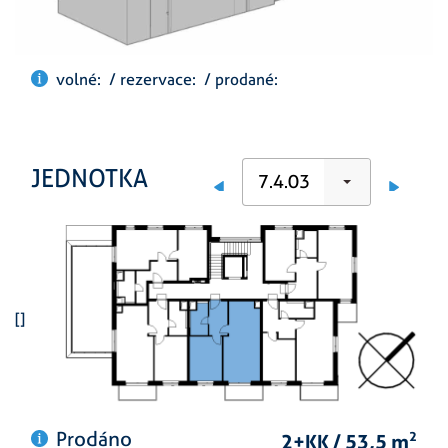
volné: / rezervace: / prodané:
JEDNOTKA
7.4.03
[]
Prodáno
2+KK / 53,5 m
2