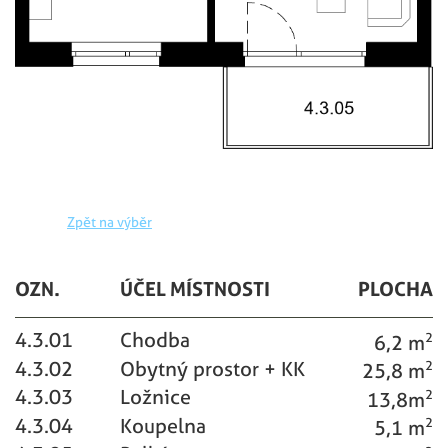
Zpět na výběr
OZN.
ÚČEL MÍSTNOSTI
PLOCHA
4.3.01
Chodba
6,2 m
2
4.3.02
Obytný prostor + KK
25,8 m
2
4.3.03
Ložnice
13,8m
2
4.3.04
Koupelna
5,1 m
2