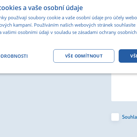
ookies a vaše osobní údaje
nky používají soubory cookie a vaše osobní údaje pro účely webo
ových kampaní. Používáním našich webových stránek souhlasíte 
a vašimi osobními údaji v souladu se zásadami ochrany osobních
ODROBNOSTI
VŠE ODMÍTNOUT
VŠ
tné
Analytika
Marketing
Fun
Souhla
Nezbytně nutné soubory
Analytika
Marketing
Funkční soubory
ry cookie umožňují základní funkce webových stránek, jako je přihlášení uživatele a