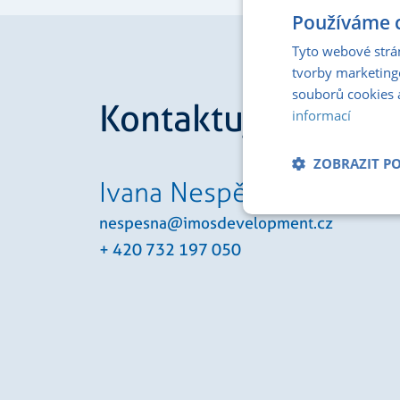
Používáme c
Tyto webové strá
tvorby marketing
souborů cookies 
Kontaktujte mě
informací
ZOBRAZIT P
Ivana Nespěšná
Nezbytně nu
nespesna@imosdevelopment.cz
soubory
+ 420 732 197 050
Nezbytně nutné soubo