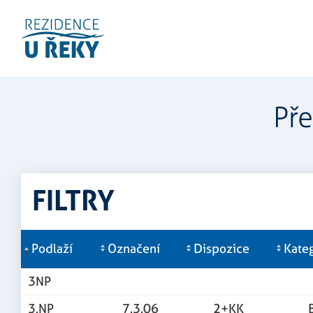
Př
FILTRY
Podlaží
Označení
Dispozice
Kate
3NP
3.NP
7.3.06
2+KK