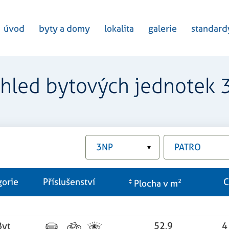
úvod
byty a domy
lokalita
galerie
standard
ehled bytových jednotek 
3NP
PATRO
▾
gorie
Příslušenství
C
Plocha v m
2
Byt
52,9
4