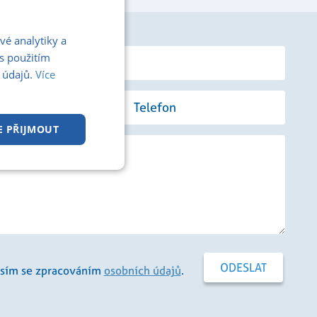
vé analytiky a
s použitím
 údajů.
Více
E PŘIJMOUT
kční soubory
sím se zpracováním
osobních údajů
.
 správa účtu. Webové