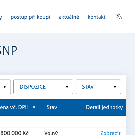
y
postup při koupi
aktuálně
kontakt
3NP
DISPOZICE
STAV
▾
▾
▾
ena vč. DPH
Stav
Detail jednotky
 800 000 Kč
Volný
Zobrazit