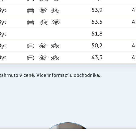
Byt
53,9
4
Byt
53,5
4
Byt
51,8
Byt
50,2
4
Byt
43,3
4
zahrnuto v ceně. Více informací u obchodníka.