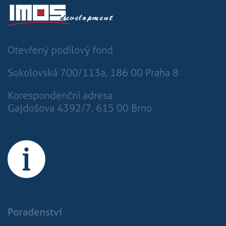
Otevřený podílový fond
Sokolovská 700/113a, 186 00 Praha 8
Korespondenční adresa
Gajdošova 4392/7, 615 00 Brno
Poradenství