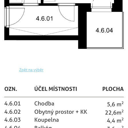
Zpět na výběr
OZN.
ÚČEL MÍSTNOSTI
PLOCHA
4.6.01
Chodba
5,6 m
2
4.6.02
Obytný prostor + KK
22,6m
2
4.6.03
Koupelna
4,4 m
2
4.6.04
Balkón
2