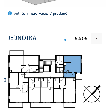
volné: / rezervace: / prodané:
JEDNOTKA
6.4.06
[]