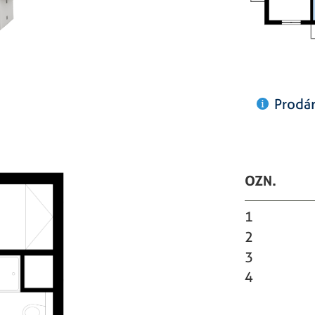
Prod
OZN.
1
2
3
4