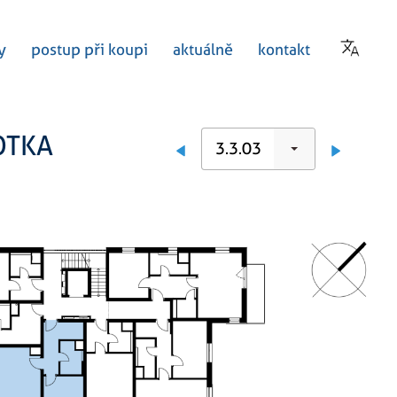
y
postup při koupi
aktuálně
kontakt
OTKA
3.3.03