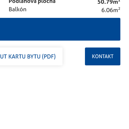
Podlahová plocha
50.79m
2
Balkón
6.06m
2
T KARTU BYTU (PDF)
KONTAKT