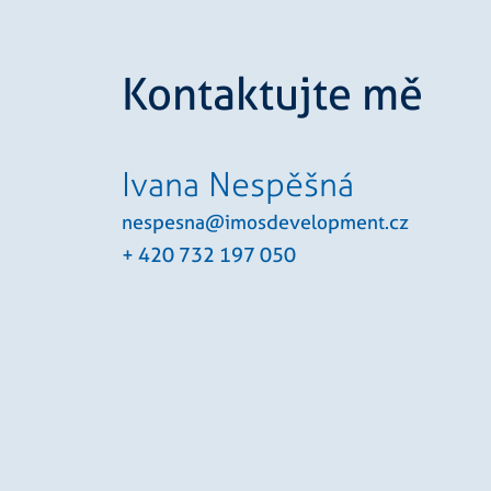
IDE
Goog
.doub
Kontaktujte mě
sid
.sezn
Ivana Nespěšná
nespesna@imosdevelopment.cz
+ 420 732 197 050