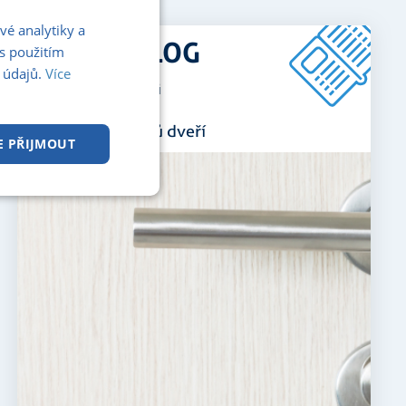
vé analytiky a
PDF KATALOG
s použitím
 údajů.
Více
pro zobrazeni klikni
Katalog standardů dveří
E PŘIJMOUT
kční soubory
 správa účtu. Webové