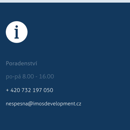
Poradenství
po-pá 8.00 - 16.00
+ 420 732 197 050
nespesna@imosdevelopment.cz