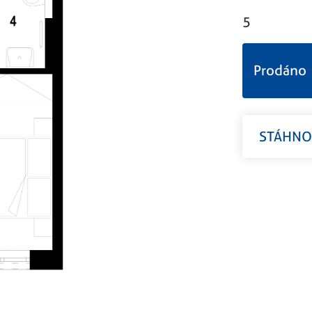
5
Prodáno
STÁHNOU