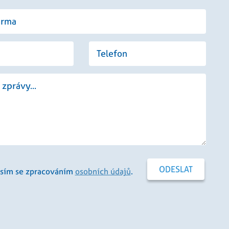
vádí informace o
li reklamu, kterou
bu.
ezen jako soubor
tavu relace.
sím se zpracováním
osobních údajů
.