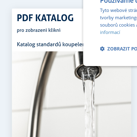
Používáme c
Tyto webové strá
PDF KATALOG
tvorby marketing
souborů cookies 
pro zobrazeni klikni
informací
Katalog standardů koupelen
ZOBRAZIT P
Nezbytně nu
soubory
Nezbytně nutné soubo
stránky nelze bez ne