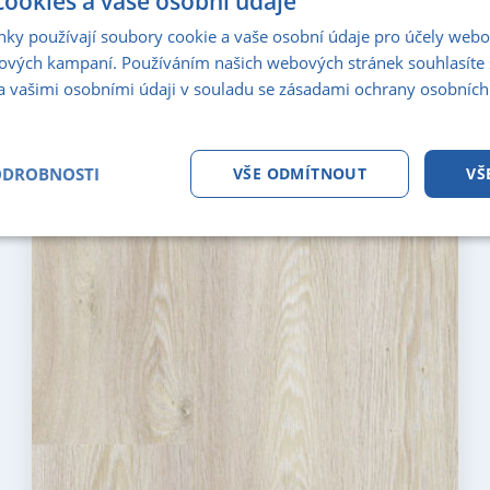
ookies a vaše osobní údaje
nky používají soubory cookie a vaše osobní údaje pro účely webo
PDF KATALOG
ových kampaní. Používáním našich webových stránek souhlasíte 
a vašimi osobními údaji v souladu se zásadami ochrany osobních
pro zobrazeni klikni
Katalog standardů podlah
ODROBNOSTI
VŠE ODMÍTNOUT
VŠ
tné
Analytika
Marketing
Fun
Nezbytně nutné soubory
Analytika
Marketing
Funkční soubory
ry cookie umožňují základní funkce webových stránek, jako je přihlášení uživatele a
zbytně nutných souborů cookie správně používat.