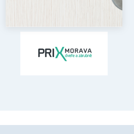
ízení, která mají
a zlepšila
.com k
e návštěvníků. Je
val správně.
ckými nástroji
stroji
l Analytics - což je
užby Google. Tento
vádí informace o
telů přiřazením
li reklamu, kterou
ta. Je součástí
bu.
očtu údajů o
ehledy webů.
ako je nabízení cen
ání stavu relace.