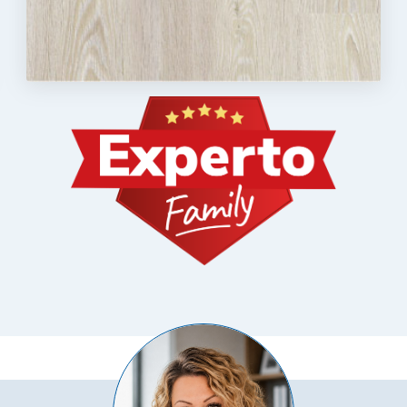
Poskytovatel
/
Vyprší
Popis
Doména
.rezidenceureky.cz
4
Tento cookie se používá k jedinečné identifikaci zař
týdny
přístup k webové stránce, aby sledovala používání 
2 dny
uživatelskou zkušenost.
nt
5
Tento soubor cookie používá služba Cookie-Script
CookieScript
měsíců
zapamatování předvoleb souhlasu se soubory cooki
.rezidenceureky.cz
3
nutné, aby banner cookie Cookie-Script.com fungo
týdny
Zásadách ochrany osobních údajů společnosti Google
Poskytovatel
/
Vyprší
Popis
tovatel
Doména
/
Vyprší
Popis
éna
.rezidenceureky.cz
1 rok
Tato cookie složí k zapamatování si souhlasu s analyti
denceureky.cz
1 rok
Tato cookie složí k zapamatování si souhlasu s reklamními ná
1 rok
Tento název souboru cookie je spojen s Google Universa
Google LLC
1
významná aktualizace běžněji používané analytické sl
.rezidenceureky.cz
2
Tento soubor cookie nastavuje společnost Doubleclick a pro
le LLC
měsíc
soubor cookie se používá k rozlišení jedinečných uživa
měsíce
tom, jak koncový uživatel používá webové stránky a jakouko
denceureky.cz
náhodně vygenerovaného čísla jako identifikátoru klien
4
koncový uživatel mohl vidět před návštěvou uvedeného we
každého požadavku na stránku na webu a slouží k výp
týdny
návštěvnících, relacích a kampaních pro analytické př
2
Používá Facebook k poskytování řady reklamních produktů, j
 Platform
.rezidenceureky.cz
1 rok
Tento soubor cookie používá Google Analytics k zachov
měsíce
v reálném čase od inzerentů třetích stran
1
4
denceureky.cz
měsíc
týdny