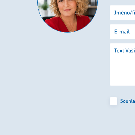
1 rok
Tento soubor cookie nastavuje společnost Doubleclick a pro
le LLC
tom, jak koncový uživatel používá webové stránky a jakouko
leclick.net
koncový uživatel mohl vidět před návštěvou uvedeného we
am.cz
4
Toto je velmi běžný název souboru cookie, ale pokud je nal
týdny
cookie relace, bude pravděpodobně použit jako pro správu s
2 dny
Souhla