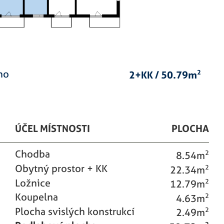
áno
2+KK / 50.79m
2
ÚČEL MÍSTNOSTI
PLOCHA
Chodba
8.54m
2
Obytný prostor + KK
22.34m
2
Ložnice
12.79m
2
Koupelna
4.63m
2
Plocha svislých konstrukcí
2.49m
2