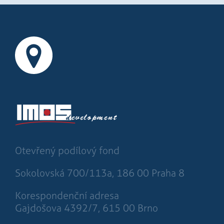
Otevřený podílový fond
Sokolovská 700/113a, 186 00 Praha 8
Korespondenční adresa
Gajdošova 4392/7, 615 00 Brno