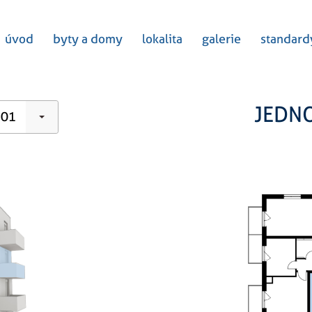
úvod
byty a domy
lokalita
galerie
standard
JEDN
01