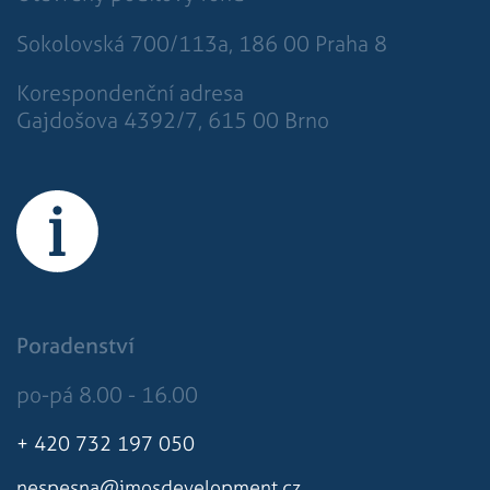
týdny
běžný název
2 dny
souboru cookie,
ale pokud je
Sokolovská 700/113a, 186 00 Praha 8
nalezen jako
soubor cookie
relace, bude
Korespondenční adresa
pravděpodobně
použit jako pro
Gajdošova 4392/7, 615 00 Brno
správu stavu
relace.
sid
.rezidenceureky.cz
4
Toto je velmi
týdny
běžný název
2 dny
souboru cookie,
ale pokud je
nalezen jako
soubor cookie
relace, bude
pravděpodobně
použit jako pro
správu stavu
relace.
Poradenství
po-pá 8.00 - 16.00
+ 420 732 197 050
nespesna@imosdevelopment.cz