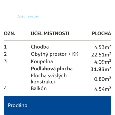
Zpět na výběr
OZN.
ÚČEL MÍSTNOSTI
PLOCHA
1
Chodba
4.53m
2
2
Obytný prostor + KK
22.51m
2
3
Koupelna
4.09m
2
Podlahová plocha
31.93m
2
Plocha svislých
0.80m
2
konstrukcí
4
Balkón
4.54m
2
Prodáno