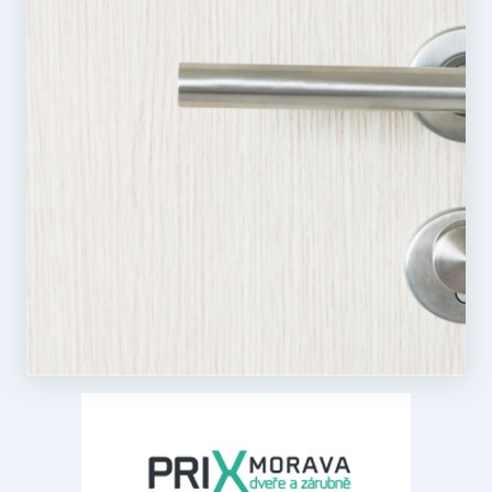
funkce webových stránek, jako je přihlášení
uživatele a správa účtu. Webové stránky nelze bez
nezbytně nutných souborů cookie správně používat.
Poskytovatel
/
Název
Vyprší
Popis
Doména
CookieScriptConsent
5
Tento soubo
CookieScript
měsíců
cookie
.rezidenceureky.cz
3
používá
týdny
služba
Cookie-
Script.com k
zapamatová
předvoleb
souhlasu se
soubory
cookie
návštěvníků
Je nutné, ab
banner
cookie
Cookie-
Script.com
fungoval
správně.
Zásadách
udid
.rezidenceureky.cz
4
Tento cooki
ochrany osobních údajů společnosti Google
týdny
se používá k
2 dny
jedinečné
identifikaci