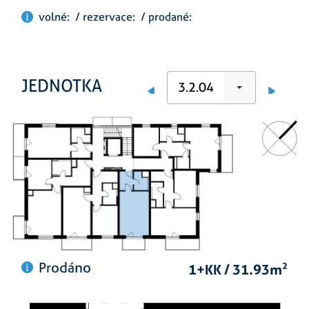
volné: / rezervace: / prodané:
JEDNOTKA
3.2.04
Prodáno
1+KK / 31.93m
2