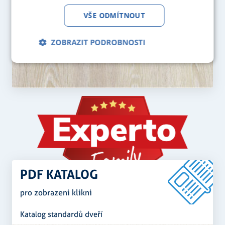
VŠE ODMÍTNOUT
ZOBRAZIT PODROBNOSTI
Nezbytně
Analytika
Marketing
nutné
soubory
Funkční soubory
PDF KATALOG
Nezbytně nutné soubory
Analytika
pro zobrazeni klikni
Marketing
Funkční soubory
Katalog standardů dveří
Nezbytně nutné soubory cookie umožňují základní