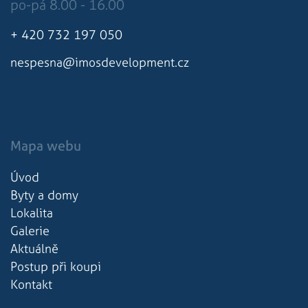
po-pá 8.00 - 16.00
2 dny
souboru cookie,
ale pokud je
nalezen jako
+ 420 732 197 050
soubor cookie
relace, bude
pravděpodobně
nespesna@imosdevelopment.cz
použit jako pro
správu stavu
relace.
Mapa webu
Úvod
Byty a domy
Lokalita
Galerie
Aktuálně
Postup při koupi
Kontakt