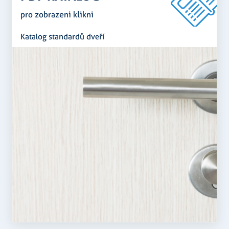
pro zobrazeni klikni
Funkční soubory
Katalog standardů dveří
Nezbytně nutné soubory
Analytika
Marketing
Funkční soubory
Nezbytně nutné soubory cookie umožňují základní
funkce webových stránek, jako je přihlášení
uživatele a správa účtu. Webové stránky nelze bez
nezbytně nutných souborů cookie správně používat.
Poskytovatel
/
Název
Vyprší
Popis
Doména
CookieScriptConsent
5
Tento soubo
CookieScript
měsíců
cookie
.rezidenceureky.cz
3
používá
týdny
služba
Cookie-