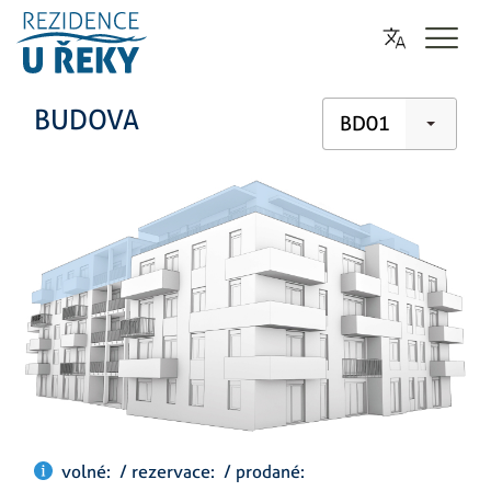
BUDOVA
BD01
volné: / rezervace: / prodané: