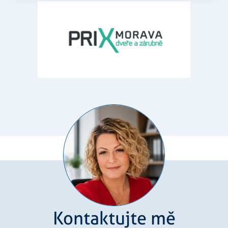
Script.com k
zapamatová
předvoleb
souhlasu se
soubory
cookie
návštěvníků
Je nutné, ab
banner
cookie
Cookie-
Script.com
fungoval
správně.
Zásadách
udid
.rezidenceureky.cz
4
Tento cooki
ochrany osobních údajů společnosti Google
týdny
se používá k
2 dny
jedinečné
identifikaci
zařízení, kte
mají přístup
webové
stránce, aby
sledovala
používání a
zlepšila
uživatelskou
zkušenost.
Kontaktujte mě