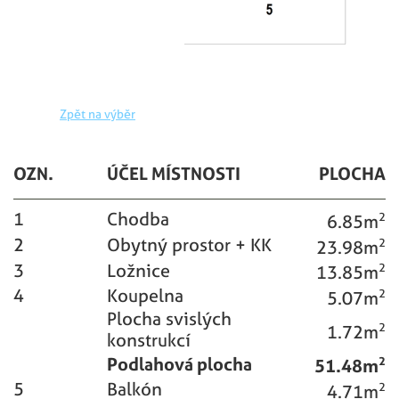
Zpět na výběr
OZN.
ÚČEL MÍSTNOSTI
PLOCHA
1
Chodba
6.85m
2
2
Obytný prostor + KK
23.98m
2
3
Ložnice
13.85m
2
4
Koupelna
5.07m
2
Plocha svislých
1.72m
2
konstrukcí
Podlahová plocha
51.48m
2
5
Balkón
4.71m
2