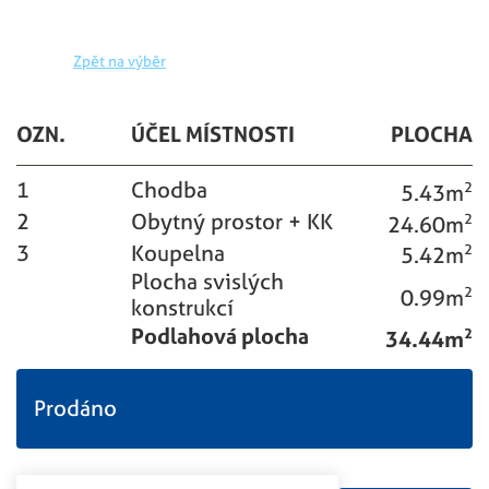
Zpět na výběr
OZN.
ÚČEL MÍSTNOSTI
PLOCHA
1
Chodba
5.43m
2
2
Obytný prostor + KK
24.60m
2
3
Koupelna
5.42m
2
Plocha svislých
0.99m
2
konstrukcí
Podlahová plocha
34.44m
2
Prodáno