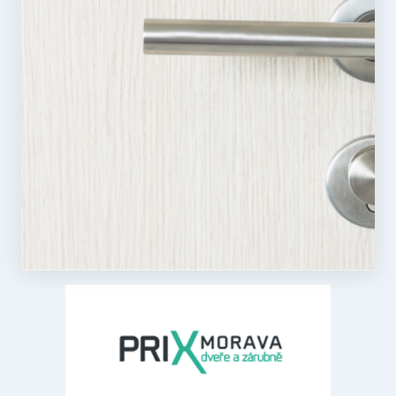
uživatele a správa účtu. Webové stránky nelze bez
nezbytně nutných souborů cookie správně používat.
Poskytovatel
/
Název
Vyprší
Popis
Doména
CookieScriptConsent
5
Tento soubo
CookieScript
měsíců
cookie
.rezidenceureky.cz
3
používá
týdny
služba
Cookie-
Script.com k
zapamatová
předvoleb
souhlasu se
soubory
cookie
návštěvníků
Je nutné, ab
banner
cookie
Cookie-
Script.com
fungoval
správně.
Zásadách
udid
.rezidenceureky.cz
4
Tento cooki
ochrany osobních údajů společnosti Google
týdny
se používá k
2 dny
jedinečné
identifikaci
zařízení, kte