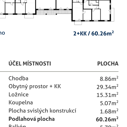
áno
2+KK / 60.26m
2
ÚČEL MÍSTNOSTI
PLOCHA
Chodba
8.86m
2
Obytný prostor + KK
29.34m
2
Ložnice
15.31m
2
Koupelna
5.07m
2
Plocha svislých konstrukcí
1.68m
2
Podlahová plocha
60.26m
2
Balkón
2