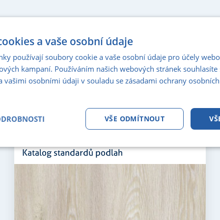
STANDARDY PRO BY
ookies a vaše osobní údaje
nky používají soubory cookie a vaše osobní údaje pro účely webo
ových kampaní. Používáním našich webových stránek souhlasíte 
a vašimi osobními údaji v souladu se zásadami ochrany osobních
PDF KATALOG
ODROBNOSTI
VŠE ODMÍTNOUT
VŠ
pro zobrazeni klikni
tné
Analytika
Marketing
Fun
Katalog standardů podlah