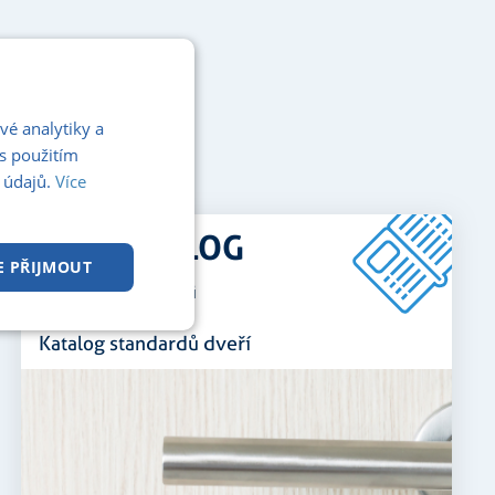
T
vé analytiky a
s použitím
 údajů.
Více
PDF KATALOG
E PŘIJMOUT
pro zobrazeni klikni
kční soubory
Katalog standardů dveří