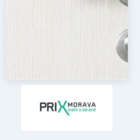
 správa účtu. Webové
ízení, která mají
a zlepšila
.com k
e návštěvníků. Je
val správně.
ckými nástroji
stroji
l Analytics - což je
užby Google. Tento
vádí informace o
telů přiřazením
li reklamu, kterou
ta. Je součástí
bu.
očtu údajů o