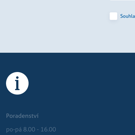
Souhla
Poradenství
po-pá 8.00 - 16.00