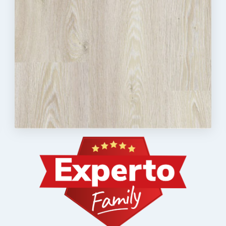
Nezbytně nutné soubory
Analytika
Marketing
Funkční soubory
ry cookie umožňují základní funkce webových stránek, jako je přihlášení uživatele a
zbytně nutných souborů cookie správně používat.
Poskytovatel
/
Vyprší
Popis
Doména
.rezidenceureky.cz
4
Tento cookie se používá k jedinečné identifikaci zař
týdny
přístup k webové stránce, aby sledovala používání 
2 dny
uživatelskou zkušenost.
nt
5
Tento soubor cookie používá služba Cookie-Script
CookieScript
měsíců
zapamatování předvoleb souhlasu se soubory cooki
.rezidenceureky.cz
3
nutné, aby banner cookie Cookie-Script.com fungo
týdny
Zásadách ochrany osobních údajů společnosti Google
Poskytovatel
/
Vyprší
Popis
tovatel
Doména
/
Vyprší
Popis
éna
.rezidenceureky.cz
1 rok
Tato cookie složí k zapamatování si souhlasu s analyti
denceureky.cz
1 rok
Tato cookie složí k zapamatování si souhlasu s reklamními ná
1 rok
Tento název souboru cookie je spojen s Google Universa
Google LLC
1
významná aktualizace běžněji používané analytické sl
.rezidenceureky.cz
2
Tento soubor cookie nastavuje společnost Doubleclick a pro
le LLC
měsíc
soubor cookie se používá k rozlišení jedinečných uživa
měsíce
tom, jak koncový uživatel používá webové stránky a jakouko
denceureky.cz
náhodně vygenerovaného čísla jako identifikátoru klien
4
koncový uživatel mohl vidět před návštěvou uvedeného we
každého požadavku na stránku na webu a slouží k výp
týdny