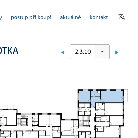
y
postup při koupi
aktuálně
kontakt
OTKA
2.3.10