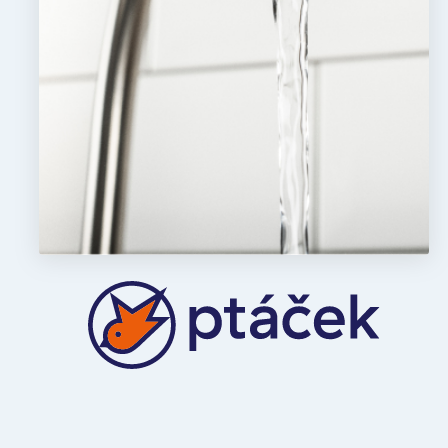
Nezbytně nutné soubo
stránky nelze bez ne
Název
udid
CookieScriptConse
Název
Posky
Název
Dom
_bra_perfor
_bra_target
.rezi
_ga
_gcl_au
Goog
.rezi