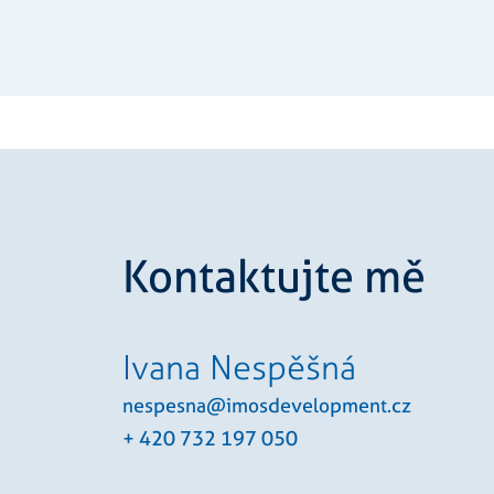
_fbp
Meta
_ga_VJN68YW6YM
Inc.
.rezi
IDE
Goog
.doub
sid
.sezn
Kontaktujte mě
Ivana Nespěšná
nespesna@imosdevelopment.cz
+ 420 732 197 050