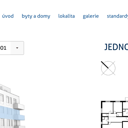
úvod
byty a domy
lokalita
galerie
standard
JEDN
01