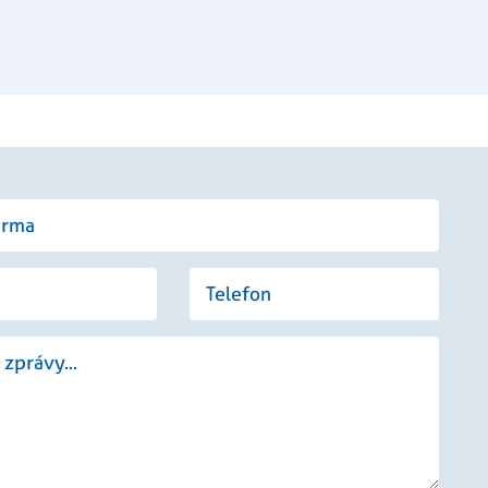
ehledy webů.
ako je nabízení cen
ání stavu relace.
vádí informace o
li reklamu, kterou
bu.
ezen jako soubor
tavu relace.