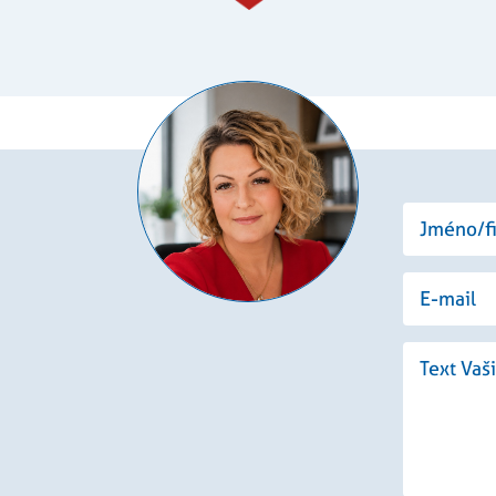
návštěvnících, relacích a kampaních pro analytické př
2
Používá Facebook k poskytování řady reklamních produktů, j
 Platform
.rezidenceureky.cz
1 rok
Tento soubor cookie používá Google Analytics k zachov
měsíce
v reálném čase od inzerentů třetích stran
1
4
denceureky.cz
měsíc
týdny
1 rok
Tento soubor cookie nastavuje společnost Doubleclick a pro
le LLC
tom, jak koncový uživatel používá webové stránky a jakouko
leclick.net
koncový uživatel mohl vidět před návštěvou uvedeného we
am.cz
4
Toto je velmi běžný název souboru cookie, ale pokud je nal
týdny
cookie relace, bude pravděpodobně použit jako pro správu s
2 dny