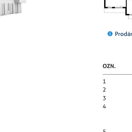
Prod
OZN.
1
2
3
4
5