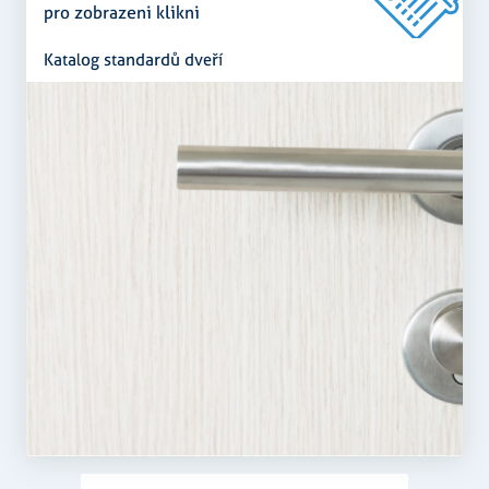
pro zobrazeni klikni
Nezbytně nutné soubory cookie umožňují základní
funkce webových stránek, jako je přihlášení
Katalog standardů dveří
uživatele a správa účtu. Webové stránky nelze bez
nezbytně nutných souborů cookie správně používat.
Poskytovatel
/
Název
Vyprší
Popis
Doména
CookieScriptConsent
5
Tento soubo
CookieScript
měsíců
cookie
.rezidenceureky.cz
3
používá
týdny
služba
Cookie-
Script.com k
zapamatová
předvoleb
souhlasu se
soubory
cookie
návštěvníků
Je nutné, ab
banner
cookie
Cookie-
Script.com
fungoval
správně.
Zásadách
udid
.rezidenceureky.cz
4
Tento cooki