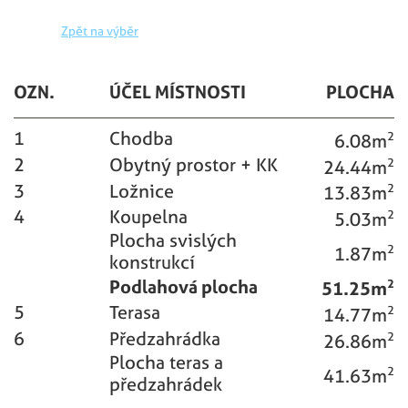
Zpět na výběr
OZN.
ÚČEL MÍSTNOSTI
PLOCHA
1
Chodba
6.08m
2
2
Obytný prostor + KK
24.44m
2
3
Ložnice
13.83m
2
4
Koupelna
5.03m
2
Plocha svislých
1.87m
2
konstrukcí
Podlahová plocha
51.25m
2
5
Terasa
14.77m
2
6
Předzahrádka
26.86m
2
Plocha teras a
41.63m
2
předzahrádek