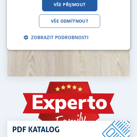
VŠE PŘIJMOUT
VŠE ODMÍTNOUT
ZOBRAZIT PODROBNOSTI
Nezbytně
Analytika
Marketing
nutné
soubory
Funkční soubory
PDF KATALOG
Nezbytně nutné soubory
Analytika
Marketing
Funkční soubory